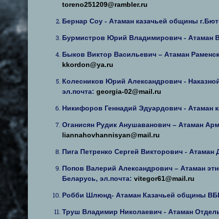
toreno251209@rambler.ru
Бернар Соу - Атаман казачьей общины г.Бют
Бурмистров Юрий Владимирович - Атаман В
Быков Виктор Васильевич – Атаман Раменск
kkordon@ya.ru
Колесников Юрий Александрович - Наказно
эл.почта:
georgia-02@mail.ru
Никифоров Геннадий Эдуардович - Атаман 
Оганисян Рудик Анушаванович – Атаман Арм
liannahovhannisyan@mail.ru
Пига Петренко Сергей Викторович - Атаман Д
Попов Валерий Александрович – Атаман этн
Беларусь, эл.почта:
vitegor61@mail.ru
Робби Шлюнд- Атаман Казачьей общины ВБКВ 
Труш Владимир Николаевич - Атаман Отдель