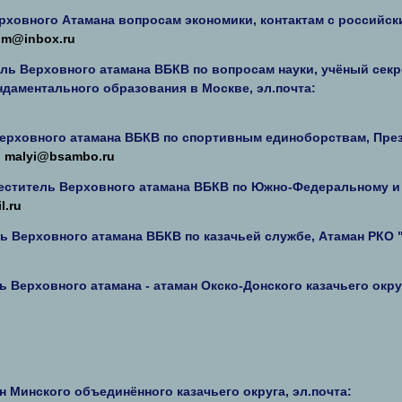
ховного Атамана вопросам экономики, контактам с российск
im@inbox.ru
ль Верховного атамана ВБКВ по вопросам науки, учёный сек
аментального образования в Москве, эл.почта:
Верховного атамана ВБКВ по спортивным единоборствам, Пре
:
malyi@bsambo.ru
еститель Верховного атамана ВБКВ по Южно-Федеральному и
l.ru
 Верховного атамана ВБКВ по казачьей службе, Атаман РКО 
 Верховного атамана - атаман Окско-Донского казачьего окру
 Минского объединённого казачьего округа, эл.почта: