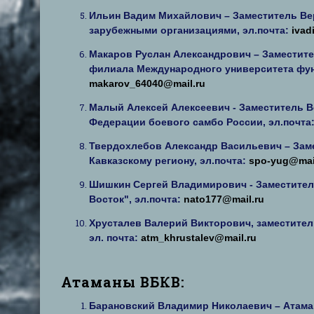
Ильин Вадим Михайлович – Заместитель Вер
зарубежными организациями, эл.почта:
ivad
Макаров Руслан Александрович – Заместите
филиала Международного университета фунд
makarov_64040@mail.ru
Малый Алексей Алексеевич - Заместитель 
Федерации боевого самбо России, эл.почта
Твердохлебов Александр Васильевич
– Зам
Кавказскому региону, эл.почта:
spo-yug@mai
Шишкин Сергей Владимирович - Заместитель
Восток", эл.почта:
nato177@mail.ru
Хрусталев Валерий Викторович, заместитель
эл. почта:
atm_khrustalev@mail.ru
Атаманы ВБКВ:
Барановский Владимир Николаевич – Атаман