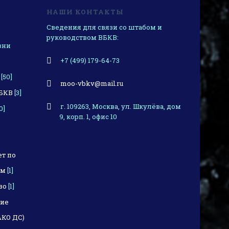
НАШИ КОНТАКТЫ
Сведения для связи со штабом и
руководством ВБКВ:
зни
+7 (499) 179-64-73
[50]
moo-vbkv@mail.ru
ВБКВ
[3]
г. 109263, Москва, ул. Шкулёва, дом
0]
9, корп. 1, офис 10
т по
ом
[1]
во
[1]
ние
АКО ДС)