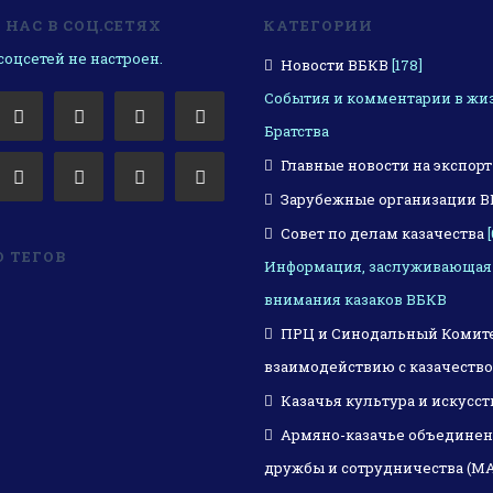
НАС В СОЦ.СЕТЯХ
КАТЕГОРИИ
оцсетей не настроен.
Новости ВБКВ
[178]
События и комментарии в жи
Братства
Главные новости на экспорт
Зарубежные организации 
Совет по делам казачества
[
 ТЕГОВ
Информация, заслуживающая
внимания казаков ВБКВ
ПРЦ и Синодальный Комите
взаимодействию с казачеств
Казачья культура и искусст
Армяно-казачье объедине
дружбы и сотрудничества (М