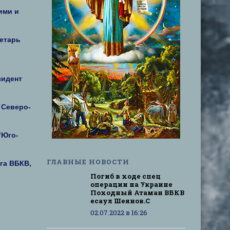
ими и
ретарь
зидент
 Северо-
"Юго-
ГЛАВНЫЕ НОВОСТИ
га ВБКВ,
Погиб в ходе спец
операции на Украине
Походный Атаман ВБКВ
есаул Шеянов.С
02.07.2022 в 16:26