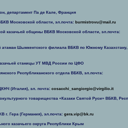
он, департамент Па де Кале, Франция
БКВ Московской области, эл.почта:
burmistrovu@mail.ru
ой казачьей общины ВБКВ Московской области, эл.почта:
й атаман Шымкентского филиала ВБКВ по Южному Казахстану,
казачьей станицы УТ МВД России по ЦФО
янского Республиканского отдела ВБКВ, эл.почта:
КНЧ (Италия), эл. почта:
cosacchi_sangiorgio@virgilio.it
окультурного товарищества «Казаки Святой Руси» ВБКВ, Рес
г. Гера (Германия), эл.почта:
gera.vip@bk.ru
ного казачьего округа Республики Крым