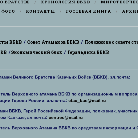
О БРАТСТВЕ
ХРОНОЛОГИЯ ВБКВ
МИРОТВОРЧЕ
ФОТО
КОНТАКТЫ
ГОСТЕВАЯ КНИГА
АРХИ
йты ВБКВ
/
Совет Атаманов ВБКВ
/
Положение о совете с
БКВ
/
Экономический блок
/
Геральдика ВБКВ
аман Великого Братства Казачьих Войск (ВБКВ), эл.почта:
итель Верховного атамана ВБКВ по организационным вопроса
ации Героев России, эл.почта:
ctac_bas@mail.ru
ман ВБКВ, Герой Российской Федерации, полковник, участник
ом Кавказе, эл.почта:
centres@mail.ru
тель Верховного Атамана ВБКВ по средствам информации и С