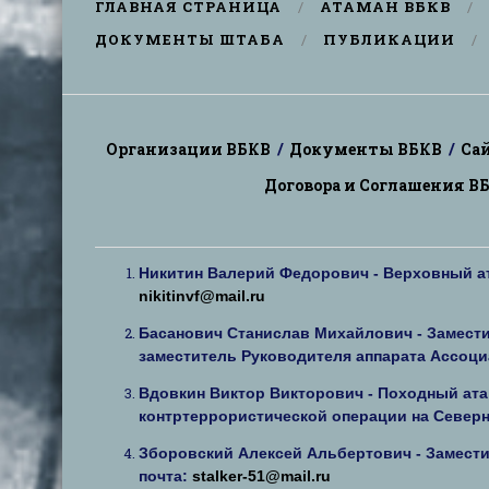
ГЛАВНАЯ СТРАНИЦА
АТАМАН ВБКВ
ДОКУМЕНТЫ ШТАБА
ПУБЛИКАЦИИ
Организации ВБКВ
/
Документы ВБКВ
/
Са
Договора и Соглашения В
Никитин Валерий Федорович - Верховный ат
nikitinvf@mail.ru
Басанович Станислав Михайлович - Замест
заместитель Руководителя аппарата Ассоци
Вдовкин Виктор Викторович - Походный ата
контртеррористической операции на Северн
Зборовский Алексей Альбертович - Замести
почта:
stalker-51@mail.ru