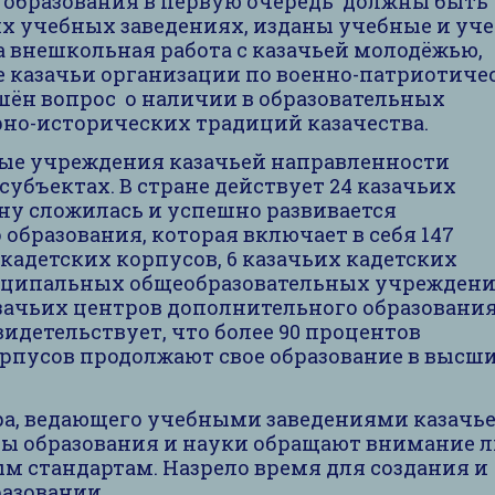
образования в первую очередь должны быть
х учебных заведениях, изданы учебные и уче
а внешкольная работа с казачьей молодёжью,
казачьи организации по военно-патриотиче
шён вопрос о наличии в образовательных
но-исторических традиций казачества.
ые учреждения казачьей направленности
убъектах. В стране действует 24 казачьих
ону сложилась и успешно развивается
образования, которая включает в себя 147
 кадетских корпусов, 6 казачьих кадетских
иципальных общеобразовательных учреждени
азачьих центров дополнительного образования,
видетельствует, что более 90 процентов
рпусов продолжают свое образование в высш
ра, ведающего учебными заведениями казачь
ты образования и науки обращают внимание 
м стандартам. Назрело время для создания и
азовании.