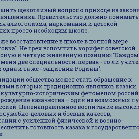
шить щекотливый вопрос о приходе на зако
священника. Правительство должно понимать,
я алкоголизма, наркомании и детской
ик просто необходим школе.
е восстановление в школе в полной мере
овка". Не грех вспомнить корифея советской
 ясную и четкую жизненную позицию: "Каждом
меня две специальности: первая - то ли учите
х одна и та же - защитник Родины".
ации общества может стать обращение к
ями которых традиционно являлись казаки.
 культурно-историческим феноменом росси
зрождение казачества – один из возможных п
ссией. Целенаправленное воспитание высоки
служебно-деловых и боевых качеств,
тании с усиленной физической и военно-
еспечить готовность казака к государственн
х.