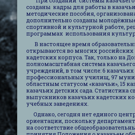
При создании системы казачьего 
созданы кадры для работы в казачьи
методические пособия, организован
дополнительно созданы молодёжные 
спортивной и культурной работе, ре
программах использования культур
В настоящее время образовательн
открываются во многих российских с
кадетских корпуса. Так, только на Д
полномасштабная система казачьего 
учреждений, в том числе: 6 казачьих
профессиональных училищ, 97 мун
областным статусом «казачьи», 15 к
казачьих детских сада. Статистика с
выпускников казачьих кадетских ко
учебных заведениях.
Однако, сегодня нет единого цент
ориентации, поскольку департамен
на соответствие общеобразовательны
принятия Положения о казачьем обр