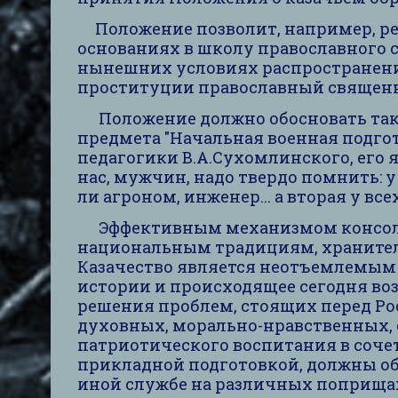
Положение позволит, например, ре
основаниях в школу православного 
нынешних условиях распространени
проституции православный священн
Положение должно обосновать такж
предмета "Начальная военная подгот
педагогики В.А.Сухомлинского, его
нас, мужчин, надо твердо помнить: у 
ли агроном, инженер... а вторая у все
Эффективным механизмом консолид
национальным традициям, хранител
Казачество является неотъемлемым
истории и происходящее сегодня во
решения проблем, стоящих перед Ро
духовных, морально-нравственных, 
патриотического воспитания в соче
прикладной подготовкой, должны об
иной службе на различных поприща