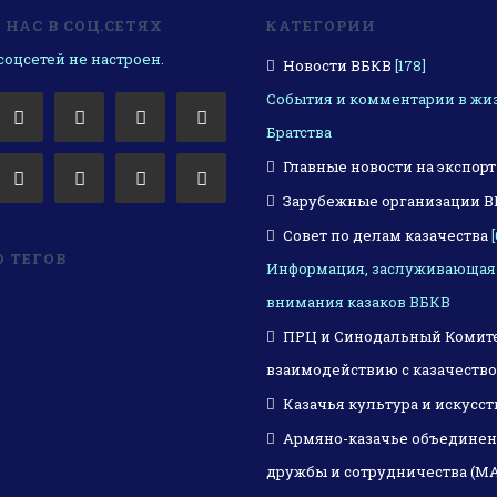
НАС В СОЦ.СЕТЯХ
КАТЕГОРИИ
оцсетей не настроен.
Новости ВБКВ
[178]
События и комментарии в жи
Братства
Главные новости на экспорт
Зарубежные организации 
Совет по делам казачества
[
 ТЕГОВ
Информация, заслуживающая
внимания казаков ВБКВ
ПРЦ и Синодальный Комите
взаимодействию с казачеств
Казачья культура и искусст
Армяно-казачье объедине
дружбы и сотрудничества (М