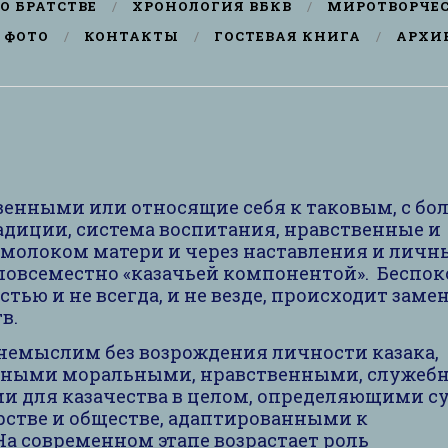
О БРАТСТВЕ
ХРОНОЛОГИЯ ВБКВ
МИРОТВОРЧЕ
ФОТО
КОНТАКТЫ
ГОСТЕВАЯ КНИГА
АРХИ
венными или относящие себя к таковым, с бо
адиции, система воспитания, нравственные и
 молоком матери и через наставления и личн
 повсеместно «казачьей компонентой». Беспо
астью и не всегда, и не везде, происходит заме
в.
емыслим без возрождения личности казака,
ёнными моральными, нравственными, служе
и для казачества в целом, определяющими су
рстве и обществе, адаптированными к
а современном этапе возрастает роль