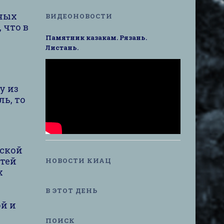
нных
ВИДЕОНОВОСТИ
 что в
Памятник казакам. Рязань.
Листань.
у из
ль, то
йской
утей
НОВОСТИ КИАЦ
х
В ЭТОТ ДЕНЬ
ой и
ПОИСК