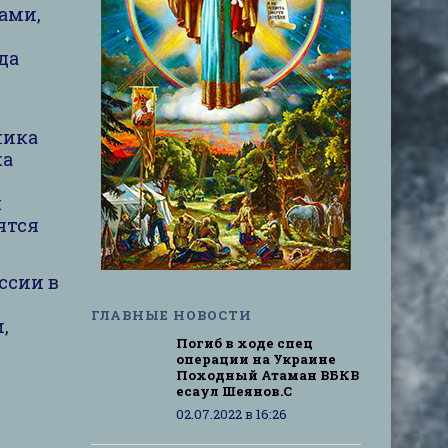
ами,
да
ника
ка
х
ятся
ссии в
ГЛАВНЫЕ НОВОСТИ
,
Погиб в ходе спец
операции на Украине
Походный Атаман ВБКВ
есаул Шеянов.С
02.07.2022 в 16:26