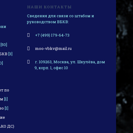
НАШИ КОНТАКТЫ
Сведения для связи со штабом и
руководством ВБКВ:
зни
+7 (499) 179-64-73
[50]
moo-vbkv@mail.ru
ВБКВ
[3]
г. 109263, Москва, ул. Шкулёва, дом
0]
9, корп. 1, офис 10
т по
ом
[1]
во
[1]
ние
АКО ДС)