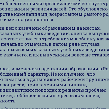
– общественными организациями и структур
оспитания и развития детей. Это обусловлено
рстве изменениями, возрастанием разного ро
ле и межнациональных.
дел с казачьим образованием на местах,
казачьих учебных заведений, оценка выпуск
 соответствие его требованиям к облику каза
е печально отмечать, в целом ряде случаев
так называемых казачьих учебных заведения
о казачьего, и их выпускники вовсе не станов
от, изменения содержания образования в Ро
бодневный характер. Не исключено, что
иниматься в дальнейшем рабочими группами
х вопросах, привлеченными лицами,
укционистских подходах к решению проблем
тики, лоббировании интересов компаний,
нность.