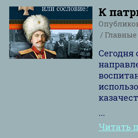
К патр
Опублико
Главные 
Сегодня 
направл
воспита
использ
казачест
...
Читать 