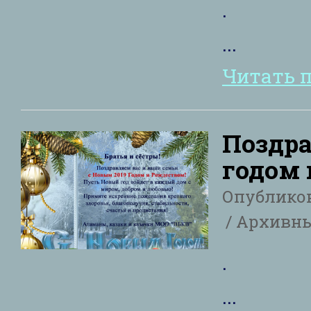
.
...
Читать 
Поздра
годом 
Опублико
Архивны
.
...