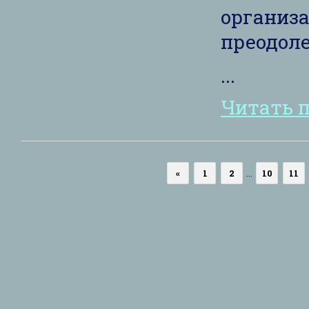
организ
преодоле
...
Читать 
«
1
2
...
10
11