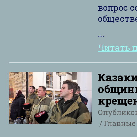
вопрос с
обществ
...
Читать 
Казаки
общин
креще
Опублико
Главные 