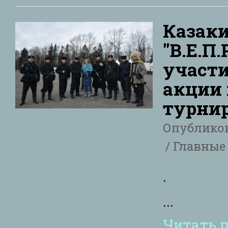
Казаки
"В.Е.П
участи
акции
турнир
Опублико
Главные 
.
...
Читать 