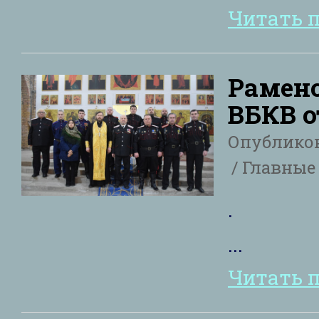
Читать 
Раменс
ВБКВ о
Опублико
Главные 
.
...
Читать 