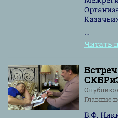
Организа
Казачьих
...
Читать 
Встреч
СКВРи
Опублико
Главные н
В.Ф. Ник