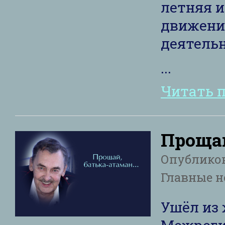
летняя и
движени
деятельн
...
Читать 
Прощай
Опублико
Главные н
Ушёл из
Межреги