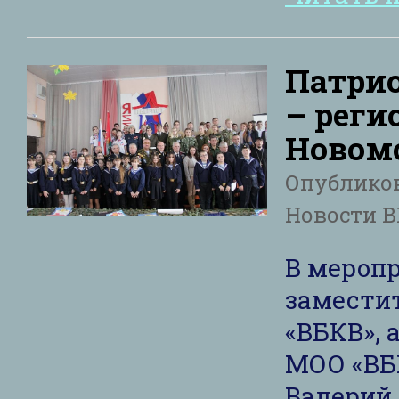
Патри
– реги
Новом
Опублико
Новости 
В мероп
замести
«ВБКВ», 
МОО «ВБ
Валерий 