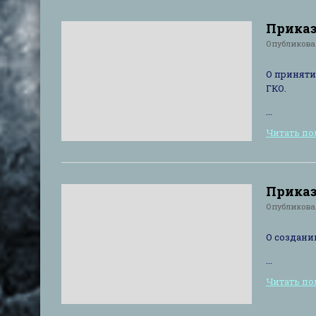
Приказ 
Опубликов
О приняти
ГКО.
...
Читать п
Приказ 
Опубликов
О создани
...
Читать п