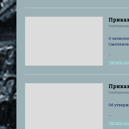
Приказ 
Опубликов
О зачисле
Смоленско
...
Читать п
Приказ
Опубликов
Об утверж
...
Читать п