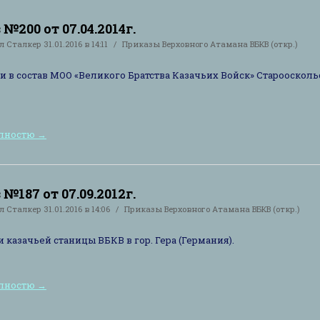
№200 от 07.04.2014г.
ал
Сталкер
31.01.2016 в 14:11
Приказы Верховного Атамана ВБКВ (откр.)
и в состав МОО «Великого Братства Казачьих Войск» Староосколь
олностю
→
№187 от 07.09.2012г.
ал
Сталкер
31.01.2016 в 14:06
Приказы Верховного Атамана ВБКВ (откр.)
и казачьей станицы ВБКВ в гор. Гера (Германия).
олностю
→