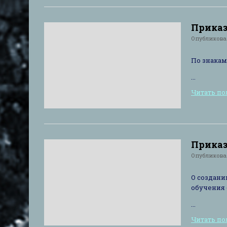
Приказ 
Опубликов
По знакам
...
Читать п
Приказ 
Опубликов
О создани
обучения 
...
Читать п