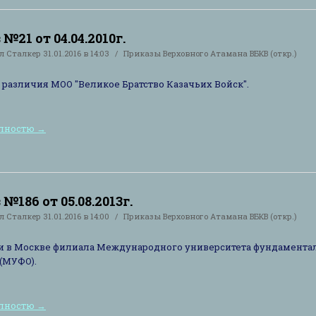
№21 от 04.04.2010г.
ал
Сталкер
31.01.2016 в 14:03
Приказы Верховного Атамана ВБКВ (откр.)
 различия МОО "Великое Братство Казачьих Войск".
олностю
→
№186 от 05.08.2013г.
ал
Сталкер
31.01.2016 в 14:00
Приказы Верховного Атамана ВБКВ (откр.)
и в Москве филиала Международного университета фундамента
(МУФО).
олностю
→