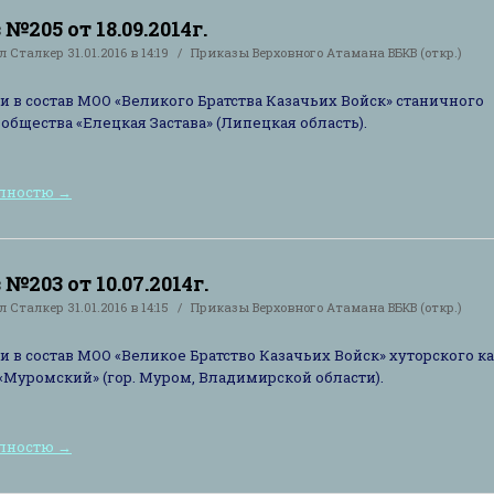
№205 от 18.09.2014г.
ал
Сталкер
31.01.2016 в 14:19
Приказы Верховного Атамана ВБКВ (откр.)
и в состав МОО «Великого Братства Казачьих Войск» станичного
 общества «Елецкая Застава» (Липецкая область).
олностю
→
№203 от 10.07.2014г.
ал
Сталкер
31.01.2016 в 14:15
Приказы Верховного Атамана ВБКВ (откр.)
и в состав МОО «Великое Братство Казачьих Войск» хуторского к
«Муромский» (гор. Муром, Владимирской области).
олностю
→