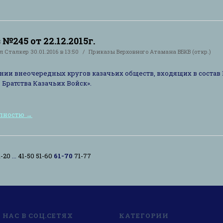
№245 от 22.12.2015г.
ал
Сталкер
30.01.2016 в 13:50
Приказы Верховного Атамана ВБКВ (откр.)
нии внеочередных кругов казачьих обществ, входящих в состав
 Братства Казачьих Войск».
олностю
→
1-20
...
41-50
51-60
61-70
71-77
НАС В СОЦ.СЕТЯХ
КАТЕГОРИИ