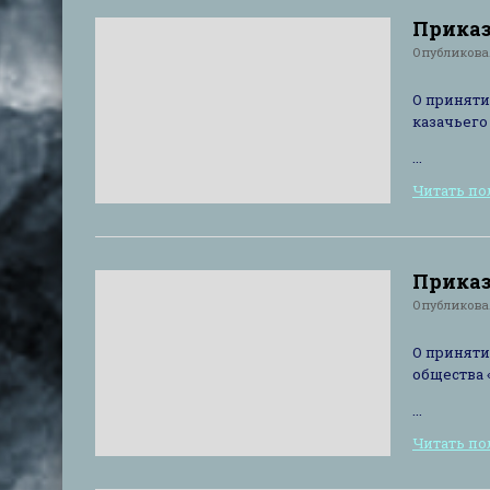
Приказ 
Опубликов
О приняти
казачьего
...
Читать п
Приказ 
Опубликов
О приняти
общества 
...
Читать п