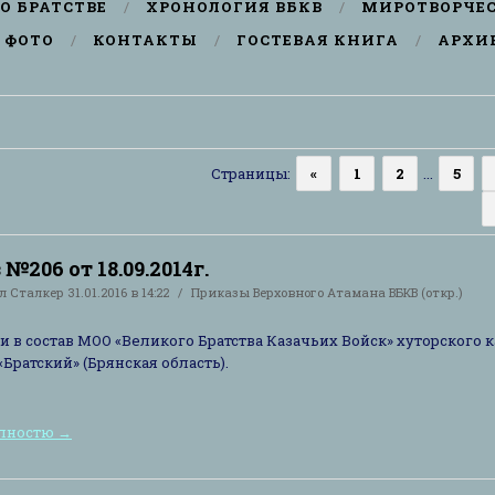
О БРАТСТВЕ
ХРОНОЛОГИЯ ВБКВ
МИРОТВОРЧЕ
ФОТО
КОНТАКТЫ
ГОСТЕВАЯ КНИГА
АРХИ
Страницы
:
«
1
2
...
5
№206 от 18.09.2014г.
ал
Сталкер
31.01.2016 в 14:22
Приказы Верховного Атамана ВБКВ (откр.)
и в состав МОО «Великого Братства Казачьих Войск» хуторского 
«Братский» (Брянская область).
олностю
→