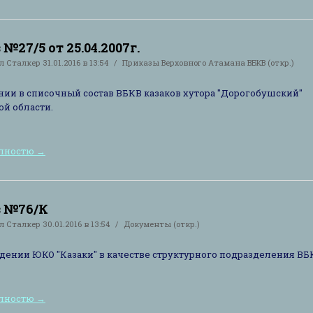
№27/5 от 25.04.2007г.
ал
Сталкер
31.01.2016 в 13:54
Приказы Верховного Атамана ВБКВ (откр.)
нии в списочный состав ВБКВ казаков хутора "Дорогобушский"
й области.
олностю
→
 №76/К
ал
Сталкер
30.01.2016 в 13:54
Документы (откр.)
дении ЮКО "Казаки" в качестве структурного подразделения ВБ
олностю
→