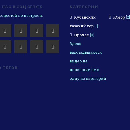
НАС В СОЦ.СЕТЯХ
КАТЕГОРИИ
оцсетей не настроен.
Кубанский
Юмор
[2]
казачий хор
[1]
Прочее
[0]
Здесь
выкладываются
видео не
 ТЕГОВ
попавшие не в
одну из категорий