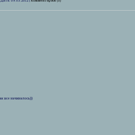
|
Дата:
09.03.2012
|
Комментарии (0)
 все начиналось)))