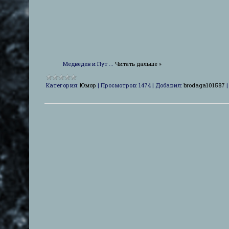
Медведев и Пут
...
Читать дальше »
Категория:
Юмор
|
Просмотров:
1474
|
Добавил:
brodaga101587