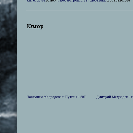
Категория:
Юмор
|
Просмотров:
1719
|
Добавил:
brodaga101587
Юмор
Частушки Медведева и Путина - 2011 Дмитрий Медведев - как