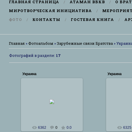
ГЛАВНАЯ СТРАНИЦА
АТАМАН ВБКВ
О БРА
МИРОТВОРЧЕСКАЯ ИНИЦИАТИВА
МЕРОПРИЯ
ФОТО
КОНТАКТЫ
ГОСТЕВАЯ КНИГА
АР
Главная
»
Фотоальбом
»
Зарубежные связи Братства
» Украин
Фотографий в разделе
:
17
Украина
Украина
14.02.2012
14
Большой Сход КРО ВБКВ
Большой
Igor0456
6362
0
0.0
6325