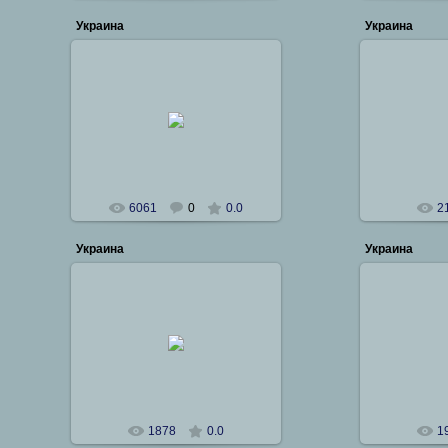
Украина
Украина
14.02.2012
12
Большой Сход КРО ВБКВ
Igor0456
6061
0
0.0
2
Украина
Украина
12.02.2012
12
Никитин
1878
0.0
1