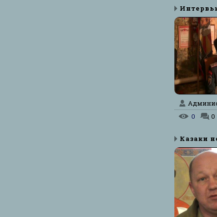
Админист
0
0
Казаки не